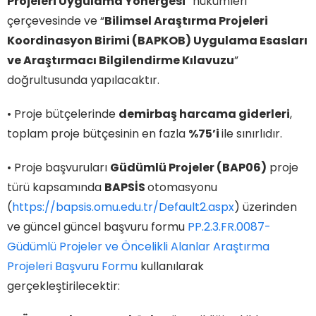
Projeleri Uygulama Yönergesi
” hükümleri
çerçevesinde ve “
Bilimsel Araştırma Projeleri
Koordinasyon Birimi (BAPKOB) Uygulama Esasları
ve Araştırmacı Bilgilendirme Kılavuzu
”
doğrultusunda yapılacaktır.
• Proje bütçelerinde
demirbaş harcama giderleri
,
toplam proje bütçesinin en fazla
%75’i
ile sınırlıdır.
• Proje başvuruları
Güdümlü Projeler (BAP06)
proje
türü kapsamında
BAPSİS
otomasyonu
(
https://bapsis.omu.edu.tr/Default2.aspx
) üzerinden
ve güncel güncel başvuru formu
PP.2.3.FR.0087-
Güdümlü Projeler ve Öncelikli Alanlar Araştırma
Projeleri Başvuru Formu
kullanılarak
gerçekleştirilecektir: